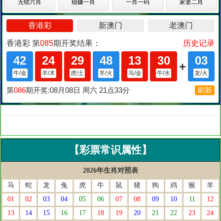
无错六肖
稳赚一肖
一肖一码
家婆二肖
【彩票常识属性】
2026年生肖对照表
马
蛇
龙
兔
虎
牛
鼠
猪
狗
鸡
猴
羊
01
02
03
04
05
06
07
08
09
10
11
12
13
14
15
16
17
18
19
20
21
22
23
24