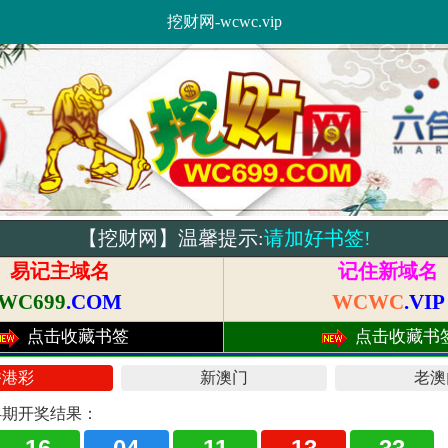
挖财网-wcwc.vip
【挖财网】温馨提示:
请加好书签!
易记主域名
记住新域名
WC699
.COM
WCWC
.VIP
点击收藏书签
点击收藏书