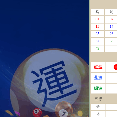
马
蛇
01
02
13
14
25
26
37
38
49
红波
0
蓝波
绿波
五行
金
木