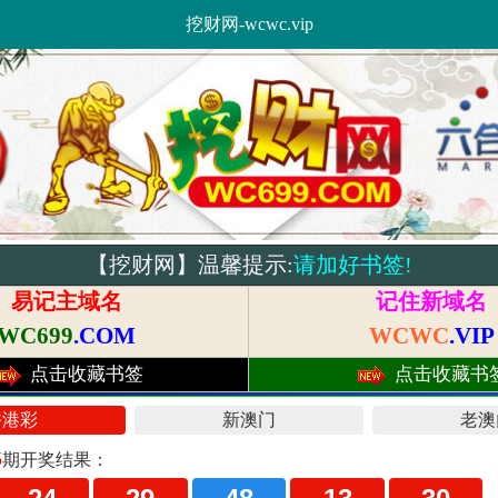
挖财网-wcwc.vip
【挖财网】温馨提示:
请加好书签!
易记主域名
记住新域名
WC699
.COM
WCWC
.VIP
点击收藏书签
点击收藏书