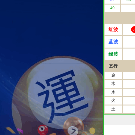
49
红波
0
蓝波
绿波
五行
金
木
水
火
土