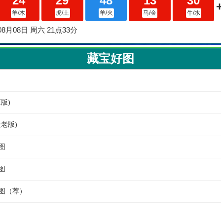
藏宝好图
正版)
最老版)
图
图
宝图（荐）