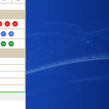
0
45
46
47
48
44
49