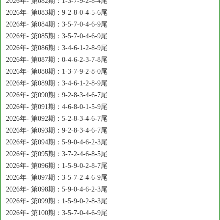
2026年- 第082期：1-3-7-9-2-8-4尾
2026年- 第083期：9-2-8-0-4-5-6尾
2026年- 第084期：3-5-7-0-4-6-9尾
2026年- 第085期：3-5-7-0-4-6-9尾
2026年- 第086期：3-4-6-1-2-8-9尾
2026年- 第087期：0-4-6-2-3-7-8尾
2026年- 第088期：1-3-7-9-2-8-0尾
2026年- 第089期：3-4-6-1-2-8-9尾
2026年- 第090期：9-2-8-3-4-6-7尾
2026年- 第091期：4-6-8-0-1-5-9尾
2026年- 第092期：5-2-8-3-4-6-7尾
2026年- 第093期：9-2-8-3-4-6-7尾
2026年- 第094期：5-9-0-4-6-2-3尾
2026年- 第095期：3-7-2-4-6-8-5尾
2026年- 第096期：1-5-9-0-2-8-7尾
2026年- 第097期：3-5-7-2-4-6-9尾
2026年- 第098期：5-9-0-4-6-2-3尾
2026年- 第099期：1-5-9-0-2-8-3尾
2026年- 第100期：3-5-7-0-4-6-9尾