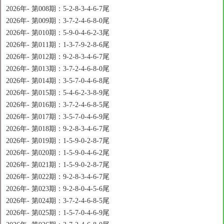
2026年- 第008期：5-2-8-3-4-6-7尾
2026年- 第009期：3-7-2-4-6-8-0尾
2026年- 第010期：5-9-0-4-6-2-3尾
2026年- 第011期：1-3-7-9-2-8-6尾
2026年- 第012期：9-2-8-3-4-6-7尾
2026年- 第013期：3-7-2-4-6-8-0尾
2026年- 第014期：3-5-7-0-4-6-8尾
2026年- 第015期：5-4-6-2-3-8-9尾
2026年- 第016期：3-7-2-4-6-8-5尾
2026年- 第017期：3-5-7-0-4-6-9尾
2026年- 第018期：9-2-8-3-4-6-7尾
2026年- 第019期：1-5-9-0-2-8-7尾
2026年- 第020期：1-5-9-0-4-6-2尾
2026年- 第021期：1-5-9-0-2-8-7尾
2026年- 第022期：9-2-8-3-4-6-7尾
2026年- 第023期：9-2-8-0-4-5-6尾
2026年- 第024期：3-7-2-4-6-8-5尾
2026年- 第025期：1-5-7-0-4-6-9尾