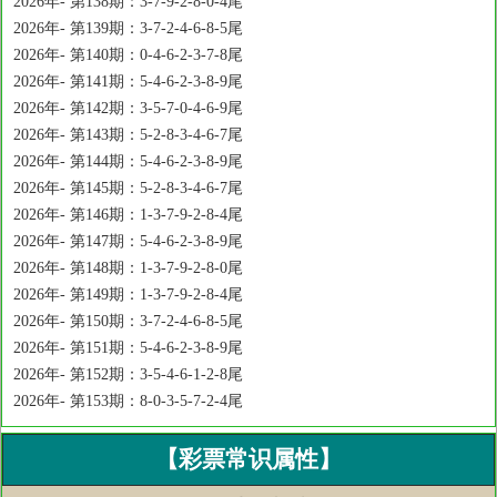
2026年- 第138期：3-7-9-2-8-0-4尾
2026年- 第139期：3-7-2-4-6-8-5尾
2026年- 第140期：0-4-6-2-3-7-8尾
2026年- 第141期：5-4-6-2-3-8-9尾
2026年- 第142期：3-5-7-0-4-6-9尾
2026年- 第143期：5-2-8-3-4-6-7尾
2026年- 第144期：5-4-6-2-3-8-9尾
2026年- 第145期：5-2-8-3-4-6-7尾
2026年- 第146期：1-3-7-9-2-8-4尾
2026年- 第147期：5-4-6-2-3-8-9尾
2026年- 第148期：1-3-7-9-2-8-0尾
2026年- 第149期：1-3-7-9-2-8-4尾
2026年- 第150期：3-7-2-4-6-8-5尾
2026年- 第151期：5-4-6-2-3-8-9尾
2026年- 第152期：3-5-4-6-1-2-8尾
2026年- 第153期：8-0-3-5-7-2-4尾
【彩票常识属性】