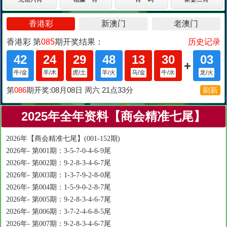
2025年全年资料【商会精准七尾】
2026年【商会精准七尾】(001-152期)
2026年- 第001期：3-5-7-0-4-6-9尾
2026年- 第002期：9-2-8-3-4-6-7尾
2026年- 第003期：1-3-7-9-2-8-0尾
2026年- 第004期：1-5-9-0-2-8-7尾
2026年- 第005期：9-2-8-3-4-6-7尾
2026年- 第006期：3-7-2-4-6-8-5尾
2026年- 第007期：9-2-8-3-4-6-7尾