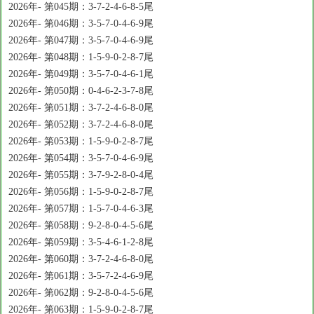
2026年- 第045期：3-7-2-4-6-8-5尾
2026年- 第046期：3-5-7-0-4-6-9尾
2026年- 第047期：3-5-7-0-4-6-9尾
2026年- 第048期：1-5-9-0-2-8-7尾
2026年- 第049期：3-5-7-0-4-6-1尾
2026年- 第050期：0-4-6-2-3-7-8尾
2026年- 第051期：3-7-2-4-6-8-0尾
2026年- 第052期：3-7-2-4-6-8-0尾
2026年- 第053期：1-5-9-0-2-8-7尾
2026年- 第054期：3-5-7-0-4-6-9尾
2026年- 第055期：3-7-9-2-8-0-4尾
2026年- 第056期：1-5-9-0-2-8-7尾
2026年- 第057期：1-5-7-0-4-6-3尾
2026年- 第058期：9-2-8-0-4-5-6尾
2026年- 第059期：3-5-4-6-1-2-8尾
2026年- 第060期：3-7-2-4-6-8-0尾
2026年- 第061期：3-5-7-2-4-6-9尾
2026年- 第062期：9-2-8-0-4-5-6尾
2026年- 第063期：1-5-9-0-2-8-7尾